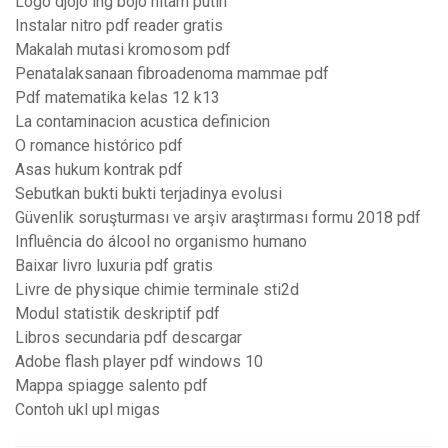
Logo djojo ing bojo hitam putih
Instalar nitro pdf reader gratis
Makalah mutasi kromosom pdf
Penatalaksanaan fibroadenoma mammae pdf
Pdf matematika kelas 12 k13
La contaminacion acustica definicion
O romance histórico pdf
Asas hukum kontrak pdf
Sebutkan bukti bukti terjadinya evolusi
Güvenlik soruşturması ve arşiv araştırması formu 2018 pdf
Influência do álcool no organismo humano
Baixar livro luxuria pdf gratis
Livre de physique chimie terminale sti2d
Modul statistik deskriptif pdf
Libros secundaria pdf descargar
Adobe flash player pdf windows 10
Mappa spiagge salento pdf
Contoh ukl upl migas