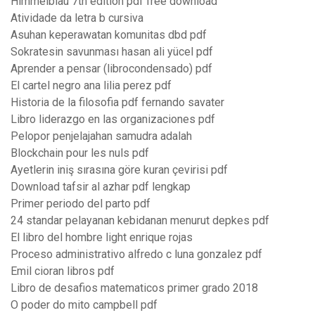
Himmelblau 7th edition pdf free download
Atividade da letra b cursiva
Asuhan keperawatan komunitas dbd pdf
Sokratesin savunması hasan ali yücel pdf
Aprender a pensar (librocondensado) pdf
El cartel negro ana lilia perez pdf
Historia de la filosofia pdf fernando savater
Libro liderazgo en las organizaciones pdf
Pelopor penjelajahan samudra adalah
Blockchain pour les nuls pdf
Ayetlerin iniş sırasına göre kuran çevirisi pdf
Download tafsir al azhar pdf lengkap
Primer periodo del parto pdf
24 standar pelayanan kebidanan menurut depkes pdf
El libro del hombre light enrique rojas
Proceso administrativo alfredo c luna gonzalez pdf
Emil cioran libros pdf
Libro de desafios matematicos primer grado 2018
O poder do mito campbell pdf