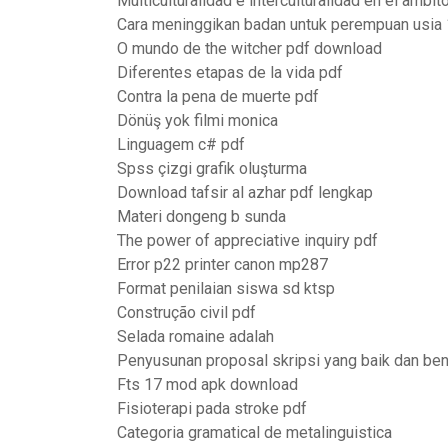
Multiculturalidad e interculturalidad en el ambi
Cara meninggikan badan untuk perempuan usia 
O mundo de the witcher pdf download
Diferentes etapas de la vida pdf
Contra la pena de muerte pdf
Dönüş yok filmi monica
Linguagem c# pdf
Spss çizgi grafik oluşturma
Download tafsir al azhar pdf lengkap
Materi dongeng b sunda
The power of appreciative inquiry pdf
Error p22 printer canon mp287
Format penilaian siswa sd ktsp
Construção civil pdf
Selada romaine adalah
Penyusunan proposal skripsi yang baik dan ben
Fts 17 mod apk download
Fisioterapi pada stroke pdf
Categoria gramatical de metalinguistica