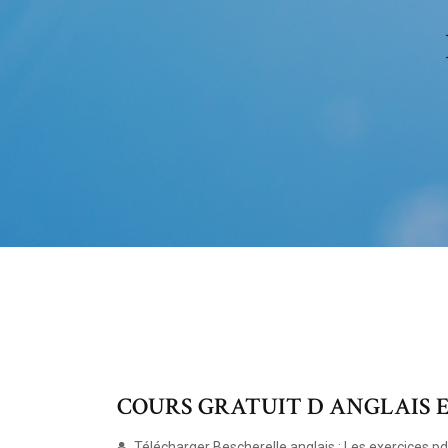
COURS GRATUIT D ANGLAIS EN PD
Télécharger Bescherelle anglais : Les exercices pd