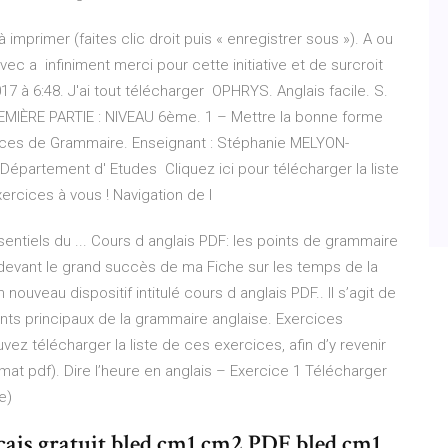
imprimer (faites clic droit puis « enregistrer sous »). A ou
vec a infiniment merci pour cette initiative et de surcroit
17 à 6:48. J'ai tout télécharger OPHRYS. Anglais facile. S.
IÈRE PARTIE : NIVEAU 6ème. 1 – Mettre la bonne forme
ercices de Grammaire. Enseignant : Stéphanie MELYON-
épartement d' Etudes Cliquez ici pour télécharger la liste
xercices à vous ! Navigation de l
entiels du ... Cours d anglais PDF: les points de grammaire
, devant le grand succès de ma Fiche sur les temps de la
nouveau dispositif intitulé cours d anglais PDF.. Il s’agit de
ints principaux de la grammaire anglaise. Exercices
vez télécharger la liste de ces exercices, afin d’y revenir
ormat pdf). Dire l’heure en anglais – Exercice 1 Télécharger
e)
cais gratuit bled cm1 cm2 PDF bled cm1