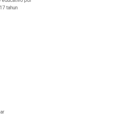
to educativo pdf
17 tahun
ar