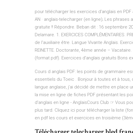
pour télécharger les exercices d'anglais en PDF à 
AN · anglais-telecharger (en ligne); Les phrases a
gratuite !! Répondre. Beban dit : 16 septembre 20
Delamare. 1. EXERCICES COMPLÉMENTAIRES. PREM
de l'auxiliaire être. Langue Vivante Anglais. Ex
REINETTE. Doctorante, 4ème année – Vacataire. D
(format pdf). Exercices d'anglais gratuits Bons e
Cours d anglais PDF: les points de grammaire ess
essentiels du Toeic . Bonjour à toutes et à tous
langue anglaise, j’ai décidé de mettre en place un 
la mise en ligne de fiches PDF présentant les po
d'anglais en ligne - AnglaisCours Club ☞ Vous pou
plus tard. Cliquez ici pour télécharger la liste (f
en pdf les cours et exercices en troisième (3èm
Télécharger telecharger bled fran