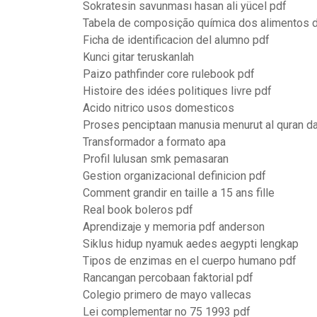
Sokratesin savunması hasan ali yücel pdf
Tabela de composição química dos alimentos d
Ficha de identificacion del alumno pdf
Kunci gitar teruskanlah
Paizo pathfinder core rulebook pdf
Histoire des idées politiques livre pdf
Acido nitrico usos domesticos
Proses penciptaan manusia menurut al quran d
Transformador a formato apa
Profil lulusan smk pemasaran
Gestion organizacional definicion pdf
Comment grandir en taille a 15 ans fille
Real book boleros pdf
Aprendizaje y memoria pdf anderson
Siklus hidup nyamuk aedes aegypti lengkap
Tipos de enzimas en el cuerpo humano pdf
Rancangan percobaan faktorial pdf
Colegio primero de mayo vallecas
Lei complementar no 75 1993 pdf