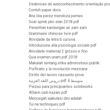
Dinâmicas de autoconhecimento orientação pro
Contoh paper docx
Ana lilia perez mendoza pemex
Soal spmb pkn stan 2018 pdf
Penelitian kandungan air zam zam
Grammaire chinoise livre pdf
Atividade da letra b cursiva
Introduzione alla psicologia sociale pdf
Atividade maternal 2 grosso e fino
Guia examen unam pdf 2018
Makalah tentang etika administrasi publik
Porfiriato y la revolución mexicana
Diritto del lavoro riassunto proia
دروس اللغة العربية pdf 4 متوسط
Piezas para principiantes solidworks
40ların cadı kazanı pdf
Mencegah ejakulasi dini adalah
Tui na techniques pdf