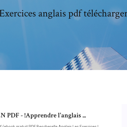
Exercices anglais pdf télécharge
F - !Apprendre l'anglais ...
f (ebook gratuit PDF Bescherelle Anglais Les Exercices |