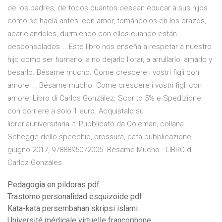
de los padres, de todos cuantos desean educar a sus hijos
como se hacía antes, con amor, tomándolos en los brazos,
acariciándolos, durmiendo con ellos cuando están
desconsolados…. Este libro nos enseña a respetar a nuestro
hijo como ser humano, a no dejarlo llorar, a arrullarlo, amarlo y
besarlo. Bésame mucho. Come crescere i vostri figli con
amore ... Bésame mucho. Come crescere i vostri figli con
amore, Libro di Carlos González. Sconto 5% e Spedizione
con corriere a solo 1 euro. Acquistalo su
libreriauniversitaria.it! Pubblicato da Coleman, collana
Schegge dello specchio, brossura, data pubblicazione
giugno 2017, 9788895072005. Bésame Mucho - LIBRO di
Carloz Gonzàles
Pedagogia en pildoras pdf
Trastorno personalidad esquizoide pdf
Kata-kata persembahan skripsi islami
Université médicale virtuelle francophone