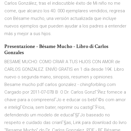
Carlos González, tras el indiscutible éxito de Mi niño no me
come, que alcanzo los 40. 000 ejemplares vendidos, regresa
con Bésame mucho, una versión actualizada que incluye
nuevos ejemplos que pueden ayudar a los padres a entender
más y mejor a sus hijos.
Presentazione - Bésame Mucho - Libro di Carlos
Gonzales
BESAME MUCHO: COMO CRIAR A TUS HIJOS CON AMOR de
CARLOS GONZALEZ. ENVÍO GRATIS en 1 día desde 19€. Libro
nuevo o segunda mano, sinopsis, resumen y opiniones.
Besame mucho pdf carlos gonzalez - chingforbling.com
Cargado por 2011-07-07В В· O Dr. Carlos GonzГЎlez fornece a
chave para a compreensГЈo e educar os bebГ©s com amor
e inteligГЄncia, sem bater, reprimir ou castigГЎ-los,
defendendo um modelo de educaГ§ГЈo baseado no
respeito e cuidado das crianГ§as, Link para download do livro
"Besame Mucho" do Dr. Carlos Gonzalez. PDF - BГ Bésame